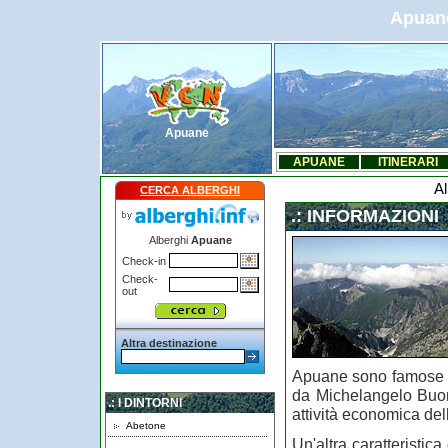
Apuane
Apuane
APUANE
ITINERARI
Al
CERCA ALBERGHI
.: INFORMAZIONI
Alberghi
Apuane
Check-in
Check-
out
Altra destinazione
Apuane sono famose pe
da Michelangelo Buona
.: I DINTORNI
attività economica del
Abetone
Un'altra caratteristic