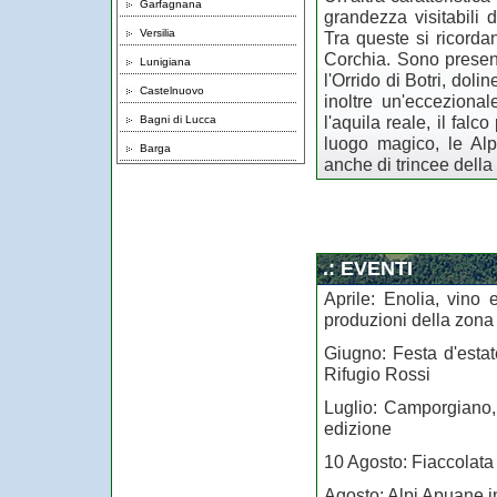
Garfagnana
grandezza visitabili 
Versilia
Tra queste si ricordan
Corchia. Sono presen
Lunigiana
l'Orrido di Botri, dol
Castelnuovo
inoltre un'eccezional
l'aquila reale, il falc
Bagni di Lucca
luogo magico, le Alp
Barga
anche di trincee dell
.: EVENTI
Aprile: Enolia, vino 
produzioni della zona 
Giugno: Festa d'estate
Rifugio Rossi
Luglio: Camporgiano, 
edizione
10 Agosto: Fiaccolata 
Agosto: Alpi Apuane in